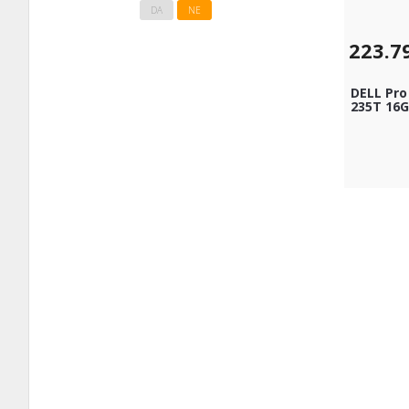
DA
NE
223.7
DELL Pro 
235T 16G