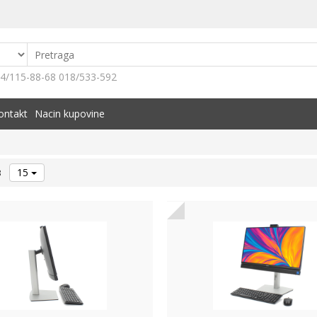
4/115-88-68 018/533-592
ontakt
Nacin kupovine
15
3