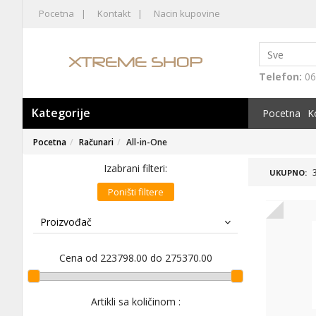
Pocetna
Kontakt
Nacin kupovine
Telefon:
06
Kategorije
Pocetna
K
Pocetna
Računari
All-in-One
Izabrani filteri:
UKUPNO:
Poništi filtere
Proizvođač
Cena od 223798.00 do 275370.00
Artikli sa količinom :