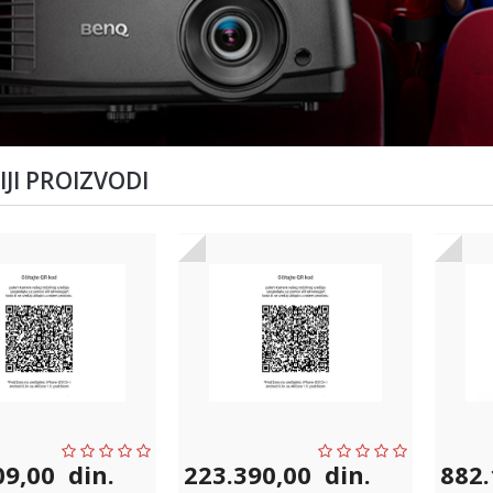
JI PROIZVODI
09,00
din.
223.390,00
din.
882