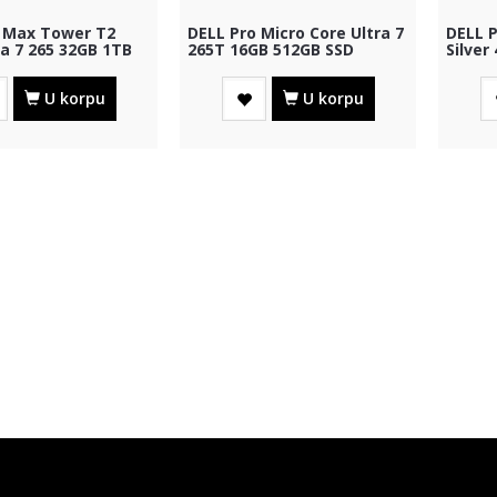
 Max Tower T2
DELL Pro Micro Core Ultra 7
DELL 
ra 7 265 32GB 1TB
265T 16GB 512GB SSD
Silver
A1000 8GB W...
Win11Pro 3yr ProSup...
1x480G
U korpu
U korpu