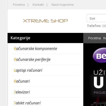
Pocetna
Kontakt
Nacin kupovine
Telefon:
06
Kategorije
Pocetna
K
Računarske komponente
Računarske periferije
Laptop računari
Računari
Televizori
Tablet računari