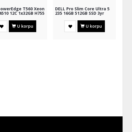
PowerEdge T560 Xeon
DELL Pro Slim Core Ultra 5
 4510 12C 1x32GB H755
235 16GB 512GB SSD 3yr
B SSD RI...
ProSupport + WiFi
U korpu
U korpu