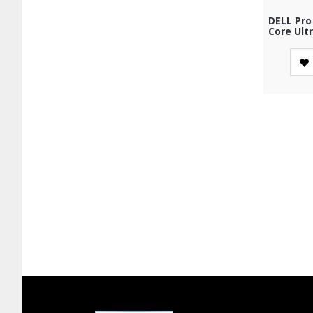
DELL Pro
Core Ult
SSD RTX 