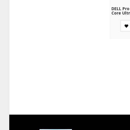
DELL Pro
Core Ult
SSD RTX 