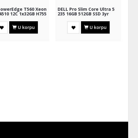
PowerEdge T560 Xeon
DELL Pro Slim Core Ultra 5
 4510 12C 1x32GB H755
235 16GB 512GB SSD 3yr
B SSD RI...
ProSupport + WiFi
U korpu
U korpu