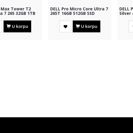
 Max Tower T2
DELL Pro Micro Core Ultra 7
DELL 
ra 7 265 32GB 1TB
265T 16GB 512GB SSD
Silver
A1000 8GB W...
Win11Pro 3yr ProSup...
1x480G
U korpu
U korpu