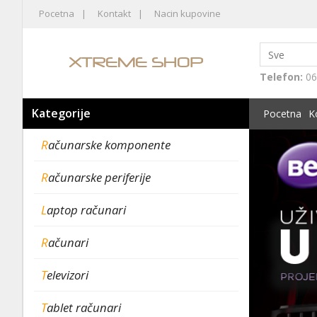
Pocetna
Kontakt
Nacin kupovine
Telefon:
06
Kategorije
Pocetna
K
Računarske komponente
Računarske periferije
Laptop računari
Računari
Televizori
Tablet računari