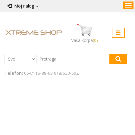
Kategorije
Moj nalog
Pocetna
Računarske komponente
Kontakt
Računarske periferije
Vaša korpa
(0)
Nacin
Laptop računari
kupovine
Računari
Telefon:
064/115-88-68 018/533-592
Televizori
Tablet računari
Software
Telefoni