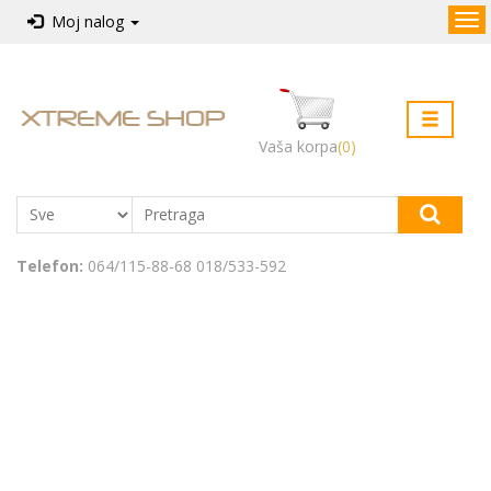
Kategorije
Moj nalog
Pocetna
Računarske komponente
Kontakt
Računarske periferije
Vaša korpa
(0)
Nacin
Laptop računari
kupovine
Računari
Telefon:
064/115-88-68 018/533-592
Televizori
Tablet računari
Software
Telefoni