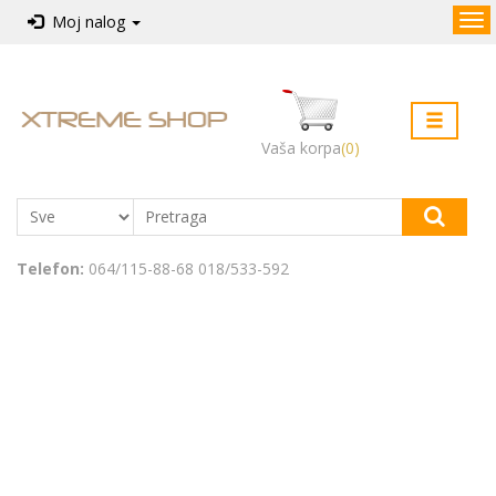
Kategorije
Moj nalog
Pocetna
Računarske komponente
Kontakt
Računarske periferije
Vaša korpa
(0)
Nacin
Laptop računari
kupovine
Računari
Telefon:
064/115-88-68 018/533-592
Televizori
Tablet računari
Software
Telefoni